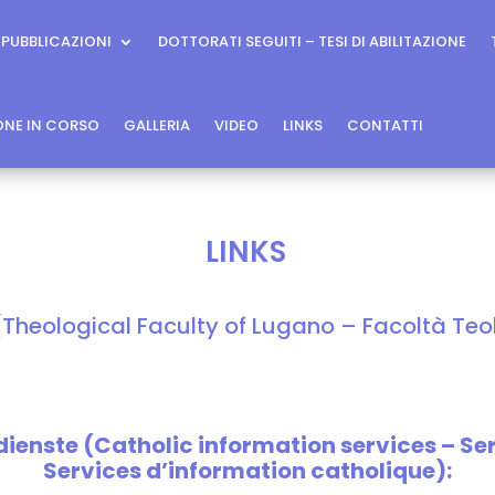
PUBBLICAZIONI
DOTTORATI SEGUITI – TESI DI ABILITAZIONE
IONE IN CORSO
GALLERIA
VIDEO
LINKS
CONTATTI
LINKS
Theological Faculty of Lugano – Facoltà Teo
enste (Catholic information services – Serv
Services d’information catholique):