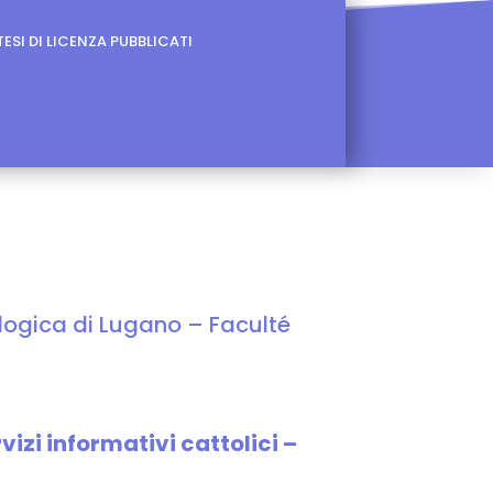
TESI DI LICENZA PUBBLICATI
logica di Lugano – Faculté
izi informativi cattolici –