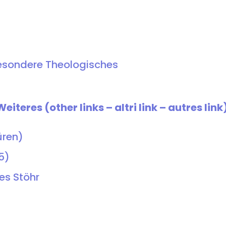
sbesondere Theologisches
Weiteres (other links – altri link – autres link)
üren)
5)
es Stöhr