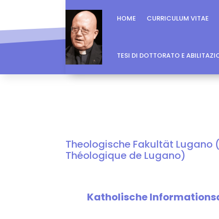
HOME
CURRICULUM VITAE
TESI DI DOTTORATO E ABILITAZ
Theologische Fakultät Lugano (
Théologique de Lugano)
Katholische Informationsdi